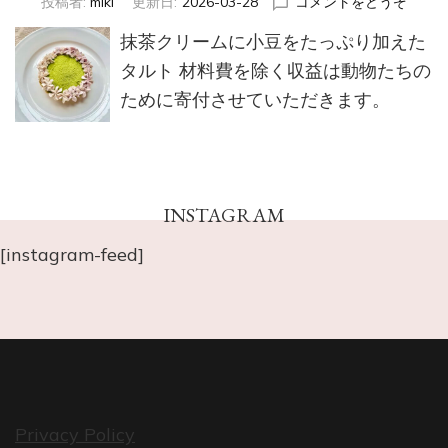
(抹
投稿者:
miki
更新日:
2026-03-28
コメントをどうぞ
茶
抹茶クリームに小豆をたっぷり加えた
と
小
タルト 材料費を除く収益は動物たちの
豆
ために寄付させていただきます。
の
タ
ル
ト)
INSTAGRAM
[instagram-feed]
Privacy Policy